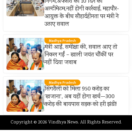
निगम,अफसरों को 10 दिन का
अल्टीमेटम,नहीं होगी कार्रवाई, महापौर-
आयुक्त के बीच सौहार्दहीनता पर मंत्री ने
उठाए सवाल
Madhya Pradesh
मंत्री आईं, समीक्षा की, सवाल आए तो
निकल गईं – खाली जयंत चौंकीं पर
नहीं दिया जवाब
Madhya Pradesh
सिंगरौली को मिला 950 करोड़ का
‘खजाना’, अब यहीं होगा खर्च—300
करोड़ की बायपास सड़क को हरी झंडी!
Copyright © 2026 Vindhya News. All Rights Reserved.