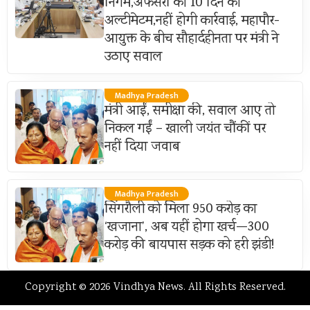
निगम,अफसरों को 10 दिन का
अल्टीमेटम,नहीं होगी कार्रवाई, महापौर-
आयुक्त के बीच सौहार्दहीनता पर मंत्री ने
उठाए सवाल
Madhya Pradesh
मंत्री आईं, समीक्षा की, सवाल आए तो
निकल गईं – खाली जयंत चौंकीं पर
नहीं दिया जवाब
Madhya Pradesh
सिंगरौली को मिला 950 करोड़ का
‘खजाना’, अब यहीं होगा खर्च—300
करोड़ की बायपास सड़क को हरी झंडी!
Copyright © 2026 Vindhya News. All Rights Reserved.