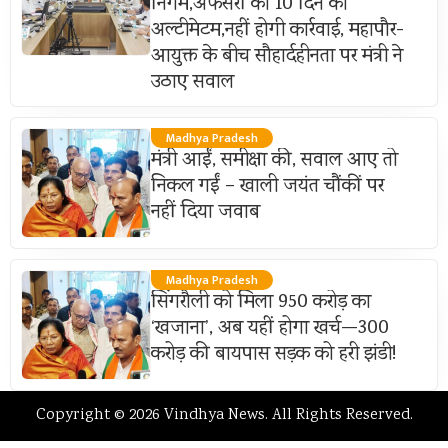
निगम,अफसरों को 10 दिन का
अल्टीमेटम,नहीं होगी कार्रवाई, महापौर-
आयुक्त के बीच सौहार्दहीनता पर मंत्री ने
उठाए सवाल
Madhya Pradesh
मंत्री आईं, समीक्षा की, सवाल आए तो
निकल गईं – खाली जयंत चौंकीं पर
नहीं दिया जवाब
Madhya Pradesh
सिंगरौली को मिला 950 करोड़ का
‘खजाना’, अब यहीं होगा खर्च—300
करोड़ की बायपास सड़क को हरी झंडी!
Copyright © 2026 Vindhya News. All Rights Reserved.