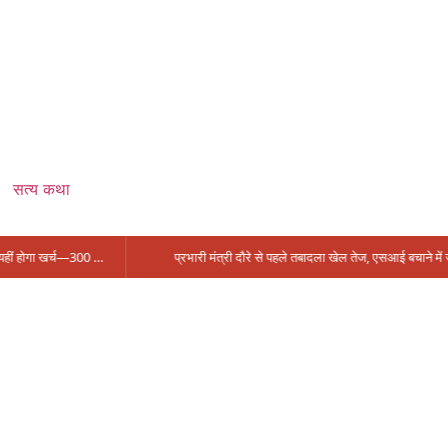
सत्य कथा
सिंगरौली को मिला 950 करोड़ का ‘खजाना’, अब यहीं होगा खर्च—300 करोड़ की बायपास सड़क को हरी झंडी!