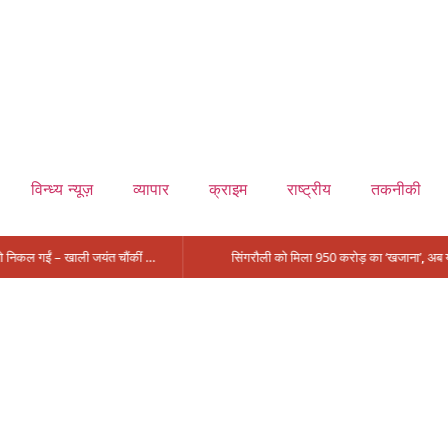
विन्ध्य न्यूज़
व्यापार
क्राइम
राष्ट्रीय
तकनीकी
मंत्री आईं, समीक्षा की, सवाल आए तो निकल गईं – खाली जयंत चौंकीं पर नहीं दिया जवाब