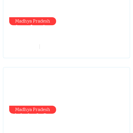
Madhya Pradesh
मंत्री आईं, समीक्षा की, सवाल आए तो निकल
गईं – खाली जयंत चौंकीं पर नहीं दिया जवाब
vindhyaadmin
July 26, 2026
Madhya Pradesh
सिंगरौली को मिला 950 करोड़ का ‘खजाना’,
अब यहीं होगा खर्च—300 करोड़ की बायपास