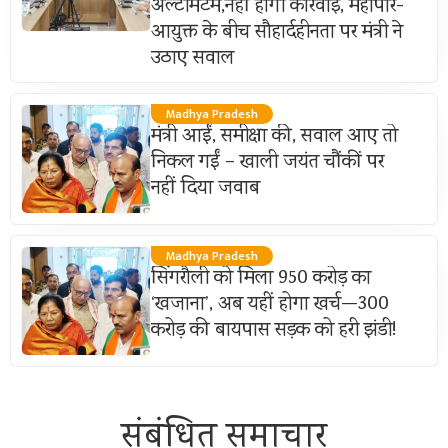
अल्टीमेटम,नहीं होगी कार्रवाई, महापौर-
आयुक्त के बीच सौहार्दहीनता पर मंत्री ने
उठाए सवाल
Madhya Pradesh
मंत्री आईं, समीक्षा की, सवाल आए तो
निकल गईं – खाली जयंत चौंकीं पर
नहीं दिया जवाब
Madhya Pradesh
सिंगरौली को मिला 950 करोड़ का
‘खजाना’, अब यहीं होगा खर्च—300
करोड़ की बायपास सड़क को हरी झंडी!
संबंधित समाचार