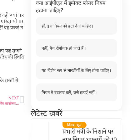
क्या आईपीएल में इम्पैक्ट प्लेयर नियम
हटाना चाहिए?
 यही बयां कर
 परिंदा भी पर
हाँ, इस नियम को हटा देना चाहिए।
ीं वह पकड़े न
नहीं, मैच रोमांचक हो जाते हैं।
 का फड़ सजने
देह की स्थिति
यह विशेष रूप से भारतीयों के लिए होना चाहिए।
 रास्तों से
नियम में बदलाव करें, उसे हटाएँ नहीं।
NEXT
प्रयागराज से लौट रहे श्रद्धालुओं से भरी कार एवं डम्फर वाहन में टक्कर, खाई में गिरी कार, 8 घायल, चर्चित तहसीलदार का छतरपुर तबादला
लेटेस्ट खबरें
विन्ध्य न्यूज़
प्रभारी मंत्री के निशाने पर