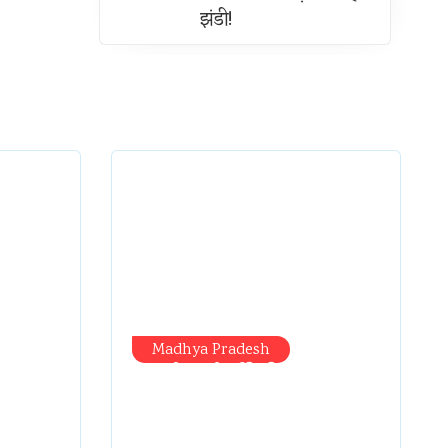
झंडी!
Madhya Pradesh
प्रभारी मंत्री दौरे से पहले
50
तबादला खेल तेज, एसआई
ब यहीं
बचाने में जुटे बड़े चेहरे, 10