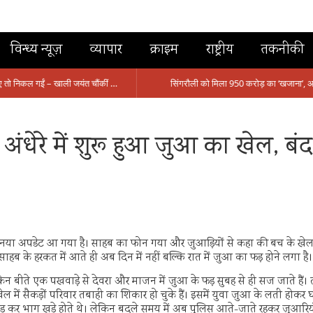
विन्ध्य न्यूज़
व्यापार
क्राइम
राष्ट्रीय
तकनीकी
मंत्री आईं, समीक्षा की, सवाल आए तो निकल गईं – खाली जयंत चौंकीं पर नहीं दिया जवाब
े अंधेरे में शुरू हुआ जुआ का खेल, 
ेकर नया अपडेट आ गया है। साहब का फोन गया और जुआड़ियों से कहा की बच के ख
ाहब के हरकत में आते ही अब दिन में नहीं बल्कि रात में जुआ का फड़ होने लगा है।
ेकिन बीते एक पखवाड़े से देवरा और माजन में जुआ के फड़ सुबह से ही सज जाते हैं। त
ल में सैकड़ों परिवार तबाही का शिकार हो चुके हैं। इसमें युवा जुआ के लती होकर घ
ड़ छोड़ कर भाग खड़े होते थे। लेकिन बदले समय में अब पुलिस आते-जाते रहकर जुआरियो