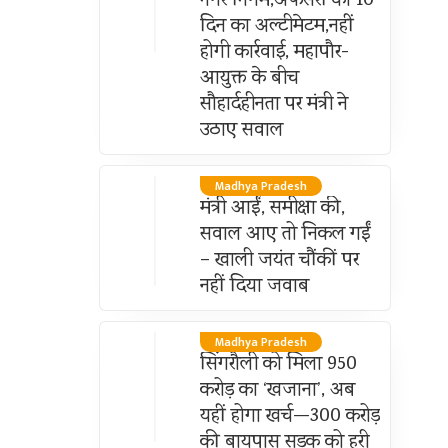
नगर निगम,अफसरों को 10
दिन का अल्टीमेटम,नहीं
होगी कार्रवाई, महापौर-
आयुक्त के बीच
सौहार्दहीनता पर मंत्री ने
उठाए सवाल
Madhya Pradesh
मंत्री आईं, समीक्षा की,
सवाल आए तो निकल गईं
– खाली जयंत चौंकीं पर
नहीं दिया जवाब
Madhya Pradesh
सिंगरौली को मिला 950
करोड़ का ‘खजाना’, अब
यहीं होगा खर्च—300 करोड़
की बायपास सड़क को हरी