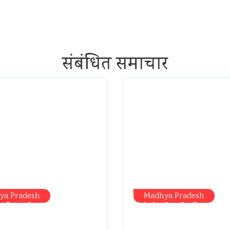
संबंधित समाचार
ya Pradesh
Madhya Pradesh
 आईं, समीक्षा की, सवाल
सिंगरौली को मिला 9
 निकल गईं – खाली
करोड़ का ‘खजाना’, अ