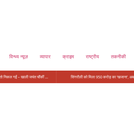
विन्ध्य न्यूज़
व्यापार
क्राइम
राष्ट्रीय
तकनीकी
मंत्री आईं, समीक्षा की, सवाल आए तो निकल गईं – खाली जयंत चौंकीं पर नहीं दिया जवाब