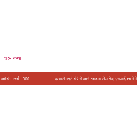
सत्य कथा
सिंगरौली को मिला 950 करोड़ का ‘खजाना’, अब यहीं होगा खर्च—300 करोड़ की बायपास सड़क को हरी झंडी!