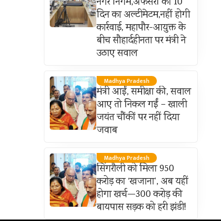
नगर निगम,अफसरों को 10
दिन का अल्टीमेटम,नहीं होगी
कार्रवाई, महापौर-आयुक्त के
बीच सौहार्दहीनता पर मंत्री ने
उठाए सवाल
Madhya Pradesh
मंत्री आईं, समीक्षा की, सवाल
आए तो निकल गईं – खाली
जयंत चौंकीं पर नहीं दिया
जवाब
Madhya Pradesh
सिंगरौली को मिला 950
करोड़ का ‘खजाना’, अब यहीं
होगा खर्च—300 करोड़ की
बायपास सड़क को हरी झंडी!