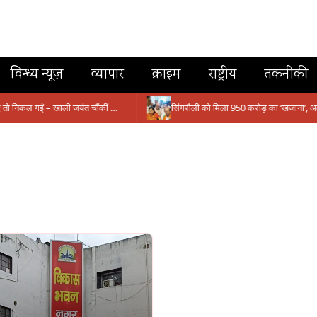
विन्ध्य न्यूज़
व्यापार
क्राइम
राष्ट्रीय
तकनीकी
मंत्री आईं, समीक्षा की, सवाल आए तो निकल गईं – खाली जयंत चौंकीं पर नहीं दिया जवाब