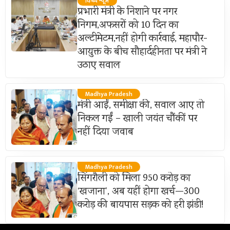
विन्ध्य न्यूज़
प्रभारी मंत्री के निशाने पर नगर
निगम,अफसरों को 10 दिन का
अल्टीमेटम,नहीं होगी कार्रवाई, महापौर-
आयुक्त के बीच सौहार्दहीनता पर मंत्री ने
उठाए सवाल
Madhya Pradesh
मंत्री आईं, समीक्षा की, सवाल आए तो
निकल गईं – खाली जयंत चौंकीं पर
नहीं दिया जवाब
Madhya Pradesh
सिंगरौली को मिला 950 करोड़ का
‘खजाना’, अब यहीं होगा खर्च—300
करोड़ की बायपास सड़क को हरी झंडी!