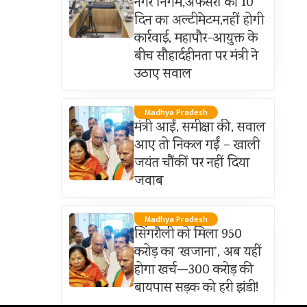
नगर निगम,अफसरों को 10
दिन का अल्टीमेटम,नहीं होगी
कार्रवाई, महापौर-आयुक्त के
बीच सौहार्दहीनता पर मंत्री ने
उठाए सवाल
Madhya Pradesh
मंत्री आईं, समीक्षा की, सवाल
आए तो निकल गईं – खाली
जयंत चौंकीं पर नहीं दिया
जवाब
Madhya Pradesh
सिंगरौली को मिला 950
करोड़ का ‘खजाना’, अब यहीं
होगा खर्च—300 करोड़ की
बायपास सड़क को हरी झंडी!