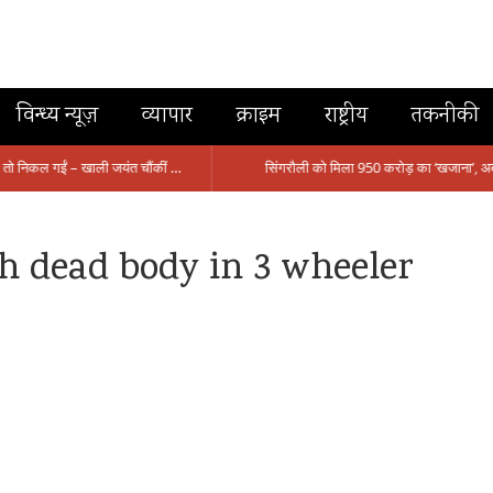
विन्ध्य न्यूज़
व्यापार
क्राइम
राष्ट्रीय
तकनीकी
मंत्री आईं, समीक्षा की, सवाल आए तो निकल गईं – खाली जयंत चौंकीं पर नहीं दिया जवाब
th dead body in 3 wheeler