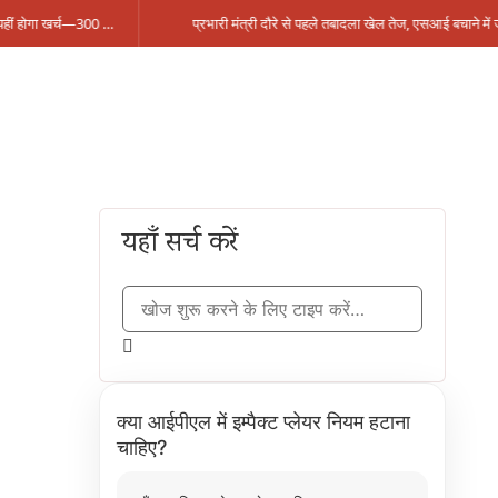
सिंगरौली को मिला 950 करोड़ का ‘खजाना’, अब यहीं होगा खर्च—300 करोड़ की बायपास सड़क को हरी झंडी!
यहाँ सर्च करें
क्या आईपीएल में इम्पैक्ट प्लेयर नियम हटाना
चाहिए?