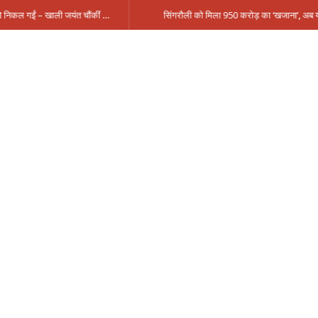
मंत्री आईं, समीक्षा की, सवाल आए तो निकल गईं – खाली जयंत चौंकीं पर नहीं दिया जवाब