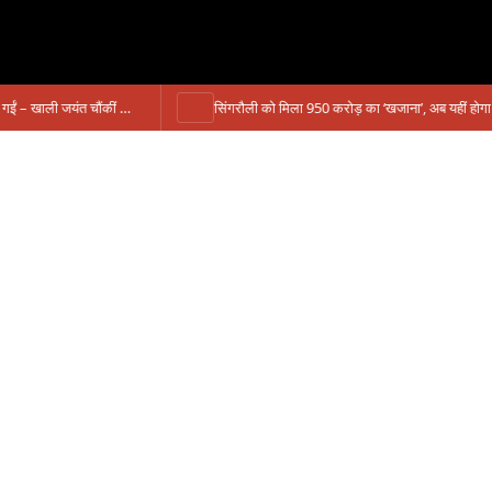
मंत्री आईं, समीक्षा की, सवाल आए तो निकल गईं – खाली जयंत चौंकीं पर नहीं दिया जवाब