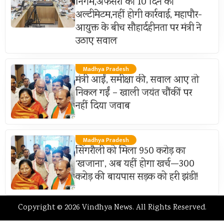
निगम,अफसरों को 10 दिन का
अल्टीमेटम,नहीं होगी कार्रवाई, महापौर-
आयुक्त के बीच सौहार्दहीनता पर मंत्री ने
उठाए सवाल
Madhya Pradesh
मंत्री आईं, समीक्षा की, सवाल आए तो
निकल गईं – खाली जयंत चौंकीं पर
नहीं दिया जवाब
Madhya Pradesh
सिंगरौली को मिला 950 करोड़ का
‘खजाना’, अब यहीं होगा खर्च—300
करोड़ की बायपास सड़क को हरी झंडी!
Copyright © 2026 Vindhya News. All Rights Reserved.