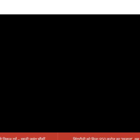
मंत्री आईं, समीक्षा की, सवाल आए तो निकल गईं – खाली जयंत चौंकीं पर नहीं दिया जवाब