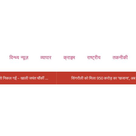
विन्ध्य न्यूज़
व्यापार
क्राइम
राष्ट्रीय
तकनीकी
मंत्री आईं, समीक्षा की, सवाल आए तो निकल गईं – खाली जयंत चौंकीं पर नहीं दिया जवाब