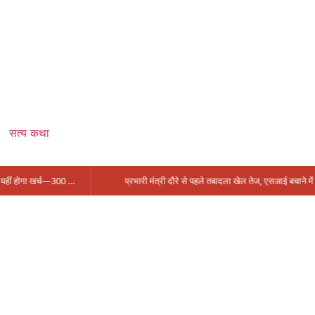
सत्य कथा
सिंगरौली को मिला 950 करोड़ का ‘खजाना’, अब यहीं होगा खर्च—300 करोड़ की बायपास सड़क को हरी झंडी!