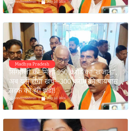
vindhyaadmin
July 26, 2026
Madhya Pradesh
सिंगरौली को मिला 950 करोड़ का ‘खजाना’,
अब यहीं होगा खर्च—300 करोड़ की बायपास
सड़क को हरी झंडी!
vindhyaadmin
July 26, 2026