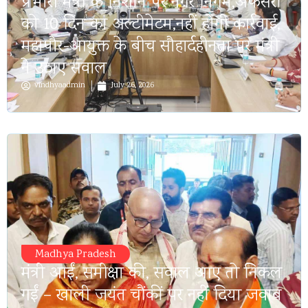
प्रभारी मंत्री के निशाने पर नगर निगम,अफसरों
को 10 दिन का अल्टीमेटम,नहीं होगी कार्रवाई,
महापौर-आयुक्त के बीच सौहार्दहीनता पर मंत्री
ने उठाए सवाल
vindhyaadmin
July 26, 2026
Madhya Pradesh
मंत्री आईं, समीक्षा की, सवाल आए तो निकल
गईं – खाली जयंत चौंकीं पर नहीं दिया जवाब