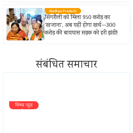
Madhya Pradesh
सिंगरौली को मिला 950 करोड़ का
‘खजाना’, अब यहीं होगा खर्च—300
करोड़ की बायपास सड़क को हरी झंडी!
संबंधित समाचार
विन्ध्य न्यूज़
प्रभारी मंत्री के निशाने पर नगर निगम,अफसरों
को 10 दिन का अल्टीमेटम,नहीं होगी कार्रवाई,
महापौर-आयुक्त के बीच सौहार्दहीनता पर मंत्री