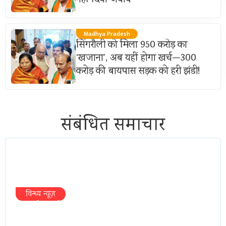
Madhya Pradesh
सिंगरौली को मिला 950 करोड़ का
‘खजाना’, अब यहीं होगा खर्च—300
करोड़ की बायपास सड़क को हरी झंडी!
संबंधित समाचार
विन्ध्य न्यूज़
प्रभारी मंत्री के निशाने पर नगर निगम,अफसरों
को 10 दिन का अल्टीमेटम,नहीं होगी कार्रवाई,