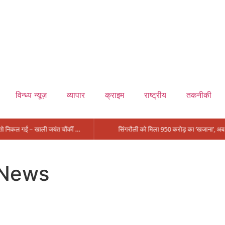
विन्ध्य न्यूज़
व्यापार
क्राइम
राष्ट्रीय
तकनीकी
मंत्री आईं, समीक्षा की, सवाल आए तो निकल गईं – खाली जयंत चौंकीं पर नहीं दिया जवाब
 News