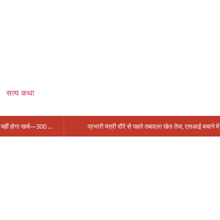
सत्य कथा
सिंगरौली को मिला 950 करोड़ का ‘खजाना’, अब यहीं होगा खर्च—300 करोड़ की बायपास सड़क को हरी झंडी!