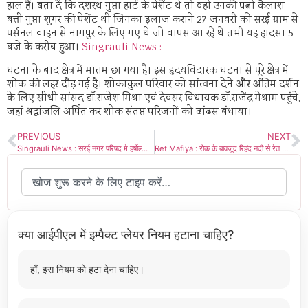
हाल हैं। बता दें कि दशरथ गुप्ता हार्ट के पेशेंट थे तो वही उनकी पत्नी कैलाश
बत्ती गुप्ता शुगर की पेशेंट थी जिनका इलाज कराने 27 जनवरी को सरई ग्राम से
पर्सनल वाहन से नागपुर के लिए गए थे जो वापस आ रहे थे तभी यह हादसा 5
बजे के करीब हुआ।
Singrauli News :
घटना के बाद क्षेत्र में मातम छा गया है। इस हृदयविदारक घटना से पूरे क्षेत्र में
शोक की लहर दौड़ गई है। शोकाकुल परिवार को सांत्वना देने और अंतिम दर्शन
के लिए सीधी सांसद डाँ.राजेश मिश्रा एवं देवसर विधायक डाँ.राजेंद्र मेश्राम पहुंचे,
जहां श्रद्धांजलि अर्पित कर शोक संतप्त परिजनों को ढांढस बंधाया।
PREVIOUS
NEXT
Singrauli News : सरई नगर परिषद मे हर्षोल्लास के साथ मनाया गया गणतंत्र दिवस
Ret Mafiya : रोक के बावजूद रिहंद नदी से रेत का अवैध खनन जारी, एसपी साहब ध्यान दें
क्या आईपीएल में इम्पैक्ट प्लेयर नियम हटाना चाहिए?
हाँ, इस नियम को हटा देना चाहिए।