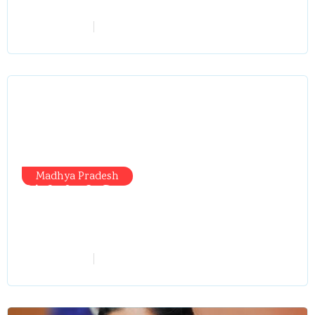
गईं – खाली जयंत चौंकीं पर नहीं दिया जवाब
vindhyaadmin
July 26, 2026
Madhya Pradesh
सिंगरौली को मिला 950 करोड़ का ‘खजाना’,
अब यहीं होगा खर्च—300 करोड़ की बायपास
सड़क को हरी झंडी!
vindhyaadmin
July 26, 2026