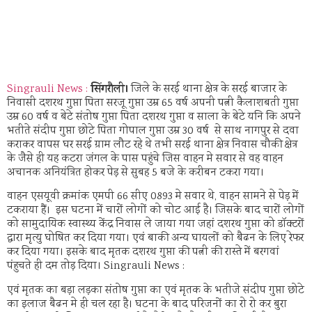
सिंगरौली।
Singrauli News :
जिले के सरई थाना क्षेत्र के सरई बाजार के
निवासी दशरथ गुप्ता पिता सरजू गुप्ता उम्र 65 वर्ष अपनी पत्नी कैलाशबती गुप्ता
उम्र 60 वर्ष व बेटे संतोष गुप्ता पिता दशरथ गुप्ता व साला के बेटे यनि कि अपने
भतीते संदीप गुप्ता छोटे पिता गोपाल गुप्ता उम्र 30 वर्ष से साथ नागपुर से दवा
कराकर वापस घर सरई ग्राम लौट रहे थे तभी सरई थाना क्षेत्र निवास चौकी क्षेत्र
के जैसे ही यह कटरा जंगल के पास पहुंचे जिस वाहन मे सवार से वह वाहन
अचानक अनियंत्रित होकर पेड़ से सुबह 5 बजे के करीबन टकरा गया।
वाहन एसयूवी क्रमांक एमपी 66 सीए 0893 मे सवार थे, वाहन सामने से पेड़ में
टकराया हैं। इस घटना में चारों लोगों को चोट आई है। जिसके बाद चारों लोगों
को सामुदायिक स्वास्थ्य केंद्र निवास ले जाया गया जहां दशरथ गुप्ता को डॉक्टरों
द्वारा मृत्यु घोषित कर दिया गया। एवं बाकी अन्य घायलों को बैढन के लिए रेफर
कर दिया गया। इसके बाद मृतक दशरथ गुप्ता की पत्नी की रास्ते में बरगवां
पंहुचते ही दम तोड़ दिया। Singrauli News :
एवं मृतक का बड़ा लड़का संतोष गुप्ता का एवं मृतक के भतीजे संदीप गुप्ता छोटे
का इलाज बैढन मे ही चल रहा है। घटना के बाद परिजनों का रो रो कर बुरा