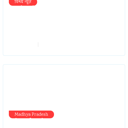
विन्ध्य न्यूज़
प्रभारी मंत्री के निशाने पर नगर निगम,अफसरों
को 10 दिन का अल्टीमेटम,नहीं होगी कार्रवाई,
महापौर-आयुक्त के बीच सौहार्दहीनता पर मंत्री
ने उठाए सवाल
vindhyaadmin
July 26, 2026
Madhya Pradesh
मंत्री आईं, समीक्षा की, सवाल आए तो निकल